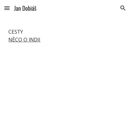
Jan Dobiáš
Skip to main content
Skip to navigation
CESTY
NĚCO O INDII