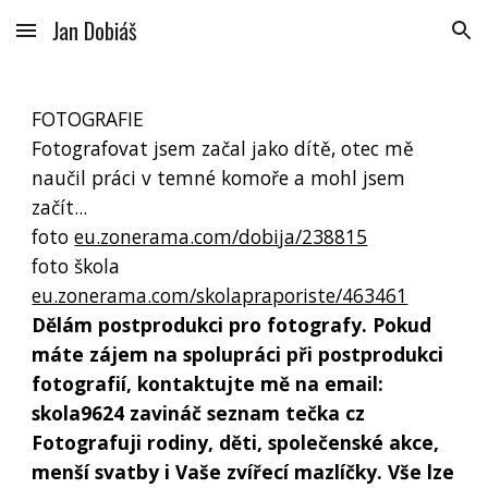
Jan Dobiáš
Skip to main content
Skip to navigation
FOTOGRAFIE
Fotografovat jsem začal jako dítě, otec mě
naučil práci v temné komoře a mohl jsem
začít...
foto
eu.zonerama.com/dobija/238815
foto škola
eu.zonerama.com/skolapraporiste/463461
Dělám postprodukci pro fotografy. Pokud
máte zájem na spolupráci při postprodukci
fotografií, kontaktujte mě na email:
skola9624 zavináč seznam tečka cz
Fotografuji rodiny, děti, společenské akce,
menší svatby i Vaše zvířecí mazlíčky. Vše lze